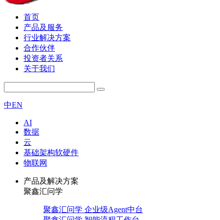
首页
产品及服务
行业解决方案
合作伙伴
投资者关系
关于我们
中
EN
AI
数据
云
基础架构软硬件
物联网
产品及解决方案
聚鑫汇问学
聚鑫汇问学 企业级Agent中台
聚鑫汇问学 智能流程工作台