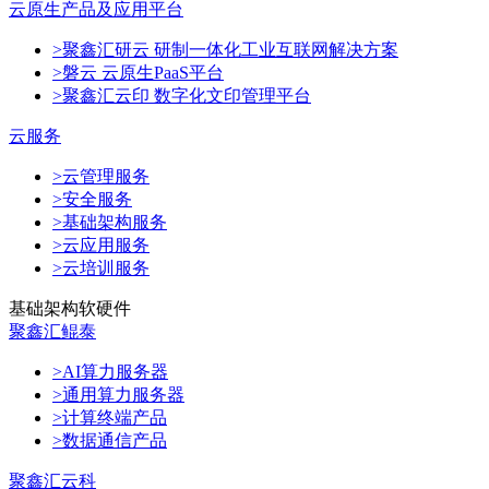
云原生产品及应用平台
>聚鑫汇研云 研制一体化工业互联网解决方案
>磐云 云原生PaaS平台
>聚鑫汇云印 数字化文印管理平台
云服务
>云管理服务
>安全服务
>基础架构服务
>云应用服务
>云培训服务
基础架构软硬件
聚鑫汇鲲泰
>AI算力服务器
>通用算力服务器
>计算终端产品
>数据通信产品
聚鑫汇云科