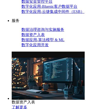
数据安全管控平台
数字化应用-Bluenic客户数据平台
数字化应用-云捷集成中间件（ESB）
服务
数据治理咨询与实施服务
数据资产入表
数据应用-算法模型 & ML
数字化应用开发
数据资产入表
了解更多