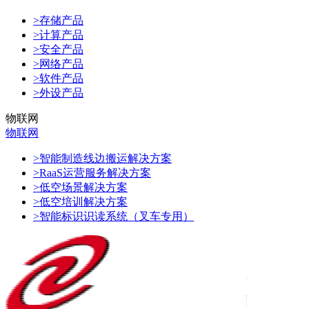
>存储产品
>计算产品
>安全产品
>网络产品
>软件产品
>外设产品
物联网
物联网
>智能制造线边搬运解决方案
>RaaS运营服务解决方案
>低空场景解决方案
>低空培训解决方案
>智能标识识读系统（叉车专用）