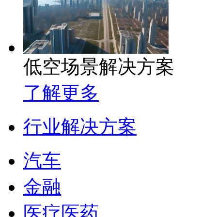
低空场景解决方案
了解更多
行业解决方案
汽车
金融
医疗医药