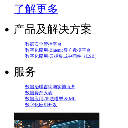
了解更多
产品及解决方案
数据安全管控平台
数字化应用-Bluenic客户数据平台
数字化应用-云捷集成中间件（ESB）
服务
数据治理咨询与实施服务
数据资产入表
数据应用-算法模型 & ML
数字化应用开发