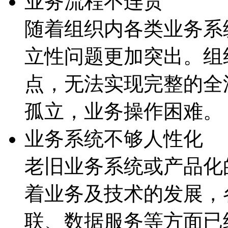
业务流程不连贯
随着组织内各类业务系统
立性问题更加突出。组
点，无法实现完整的
孤立，业务操作困难。
业务系统不够人性化
老旧业务系统或产品化的
着业务及技术的发展
联、数据服务等方面