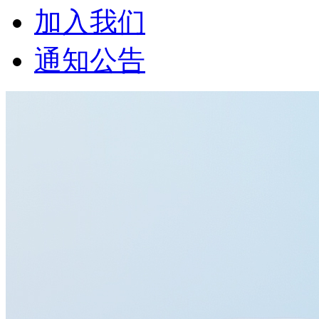
加入我们
通知公告