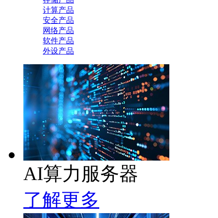
计算产品
安全产品
网络产品
软件产品
外设产品
AI算力服务器
了解更多