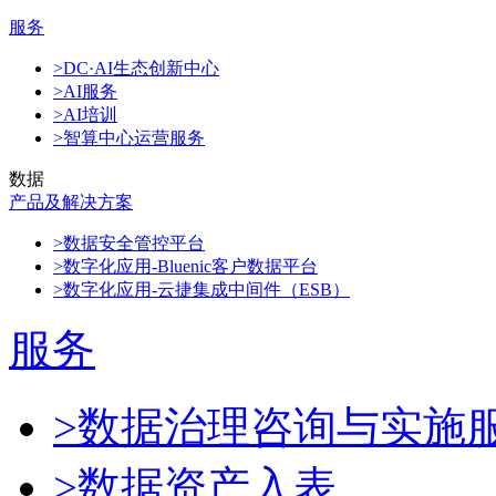
服务
>DC·AI生态创新中心
>AI服务
>AI培训
>智算中心运营服务
数据
产品及解决方案
>数据安全管控平台
>数字化应用-Bluenic客户数据平台
>数字化应用-云捷集成中间件（ESB）
服务
>数据治理咨询与实施
>数据资产入表