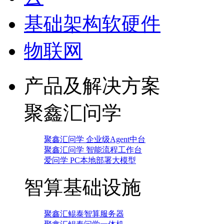
基础架构软硬件
物联网
产品及解决方案
聚鑫汇问学
聚鑫汇问学 企业级Agent中台
聚鑫汇问学 智能流程工作台
爱问学 PC本地部署大模型
智算基础设施
聚鑫汇鲲泰智算服务器