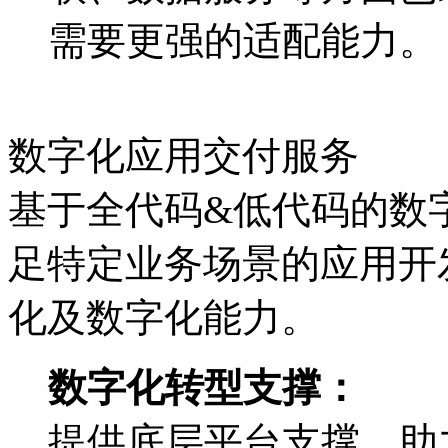
需要更强的适配能力。
数字化应用交付服务
基于全代码&低代码的数字
足特定业务场景的应用开发
化及数字化能力。
数字化转型支撑：
提供底层平台支撑