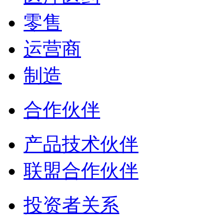
零售
运营商
制造
合作伙伴
产品技术伙伴
联盟合作伙伴
投资者关系